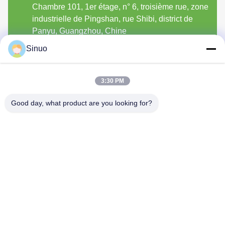
Chambre 101, 1er étage, n° 6, troisième rue, zone
industrielle de Pingshan, rue Shibi, district de
Panyu, Guangzhou, Chine
Sinuo
Sinuo Testing Equipment Co. ,
3:30 PM
Limited
Good day, what product are you looking for?