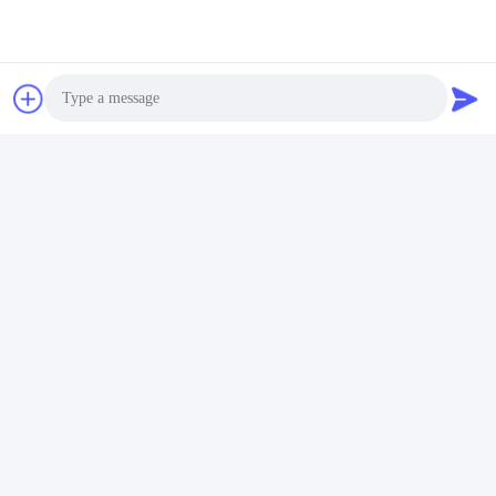
Ms. Zoe Zou
Sales Consult
Photo
WhatsApp:
Video Call
+8613527656435
Audio Call
Je suis sur
WeChat.:
(86) 13527656435
E-mail :
sales@evtestequipment.com