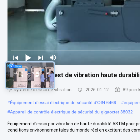
Équipement de test de vibration haute durabi
système d'essai de vibration
2026-01-12
89 point
#
Équipement d'essai électrique de sécurité d'OIN 6469
#
équipeme
#
Appareil de contrôle électrique de sécurité du gigaoctet 38032
Équipement d'essai par vibration de haute durabilité ASTM pour pr
conditions environnementales du monde réel en excitant des comp