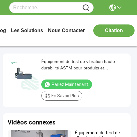
log
Les Solutions
Nous Contacter
Citation
Équipement de test de vibration haute
durabilité ASTM pour produits et
emballages
Parlez Maintenant.
En Savoir Plus
Vidéos connexes
Équipement de test de