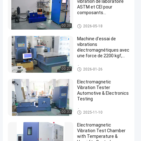
vibration de laboratoire
ASTM et CEI pour
composants
automobiles
système d'essai de vibration
00:38
2026-05-18
Machine d'essai de
vibrations
électromagnétiques avec
une force de 2200 kgf,
une plage de fréquences
de 1 à 3000 Hz et un
Équipement d'essai de véhicul
00:27
2026-01-26
déplacement maximal de
e électrique
51 mm pour la sécurité
Electromagnetic
des batteries de
Vibration Tester
véhicules électriques
Automotive & Electronics
Testing
Équipement d'essai de véhicul
00:33
2025-11-10
e électrique
Electromagnetic
Vibration Test Chamber
with Temperature &