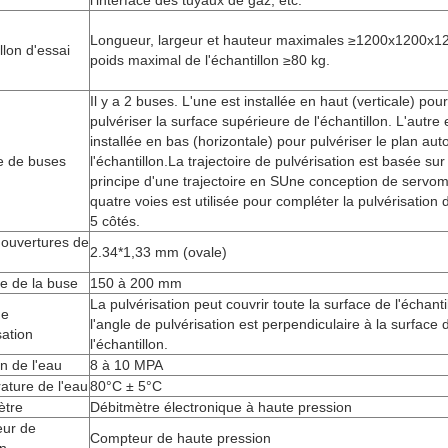
l'interface des tuyaux de gaz, etc.
Longueur, largeur et hauteur maximales ≥1200x1200x
llon d'essai
poids maximal de l'échantillon ≥80 kg.
Il y a 2 buses. L'une est installée en haut (verticale) pour
pulvériser la surface supérieure de l'échantillon. L'autre 
installée en bas (horizontale) pour pulvériser le plan aut
 de buses
l'échantillon.La trajectoire de pulvérisation est basée sur 
principe d'une trajectoire en SUne conception de servom
quatre voies est utilisée pour compléter la pulvérisation 
5 côtés.
 ouvertures de
2.34*1,33 mm (ovale)
e de la buse
150 à 200 mm
La pulvérisation peut couvrir toute la surface de l'échanti
de
l'angle de pulvérisation est perpendiculaire à la surface 
sation
l'échantillon.
n de l'eau
8 à 10 MPA
ture de l'eau
80°C ± 5°C
ètre
Débitmètre électronique à haute pression
eur de
Compteur de haute pression