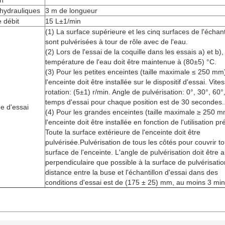
n
hydrauliques
3 m de longueur
 débit
15 L±1/min
(1) La surface supérieure et les cinq surfaces de l'échant
sont pulvérisées à tour de rôle avec de l'eau.
(2) Lors de l'essai de la coquille dans les essais a) et b), 
température de l'eau doit être maintenue à (80±5) °C.
(3) Pour les petites enceintes (taille maximale ≤ 250 mm
l'enceinte doit être installée sur le dispositif d'essai. Vite
rotation: (5±1) r/min. Angle de pulvérisation: 0°, 30°, 60°
temps d'essai pour chaque position est de 30 secondes.
e d'essai
(4) Pour les grandes enceintes (taille maximale ≥ 250 m
l'enceinte doit être installée en fonction de l'utilisation pr
Toute la surface extérieure de l'enceinte doit être
pulvérisée.Pulvérisation de tous les côtés pour couvrir to
surface de l'enceinte. L'angle de pulvérisation doit être a
perpendiculaire que possible à la surface de pulvérisatio
distance entre la buse et l'échantillon d'essai dans des
conditions d'essai est de (175 ± 25) mm, au moins 3 min