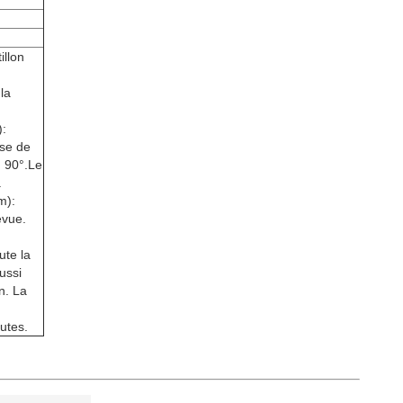
illon
la
):
sse de
, 90°.Le
.
m):
évue.
ute la
ussi
n. La
utes.