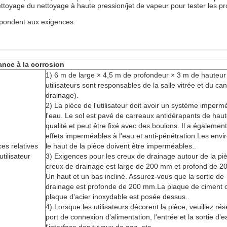
ttoyage du nettoyage à haute pression/jet de vapeur pour tester les pr
répondent aux exigences.
ance à la corrosion
1) 6 m de large × 4,5 m de profondeur × 3 m de hauteur 
utilisateurs sont responsables de la salle vitrée et du ca
drainage).
2) La pièce de l'utilisateur doit avoir un système imperm
l'eau. Le sol est pavé de carreaux antidérapants de hau
qualité et peut être fixé avec des boulons. Il a égalemen
effets imperméables à l'eau et anti-pénétration.Les envir
es relatives
le haut de la pièce doivent être imperméables..
utilisateur
3) Exigences pour les creux de drainage autour de la piè
creux de drainage est large de 200 mm et profond de 2
Un haut et un bas incliné. Assurez-vous que la sortie de
drainage est profonde de 200 mm.La plaque de ciment o
plaque d'acier inoxydable est posée dessus..
4) Lorsque les utilisateurs décorent la pièce, veuillez rés
port de connexion d'alimentation, l'entrée et la sortie d'e