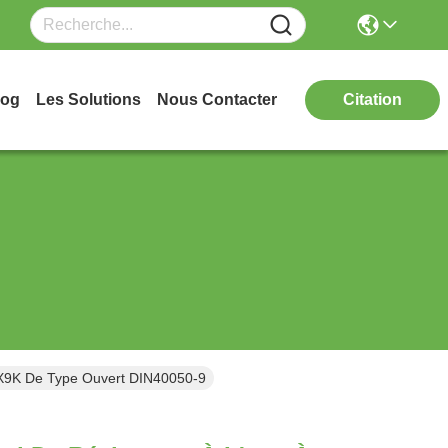
log
Les Solutions
Nous Contacter
Citation
PX9K De Type Ouvert DIN40050-9