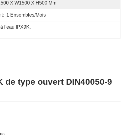
1500 X W1500 X H500 Mm
t:
1 Ensembles/mois
 à l'eau IPX9K
, 
K de type ouvert DIN40050-9
ces.