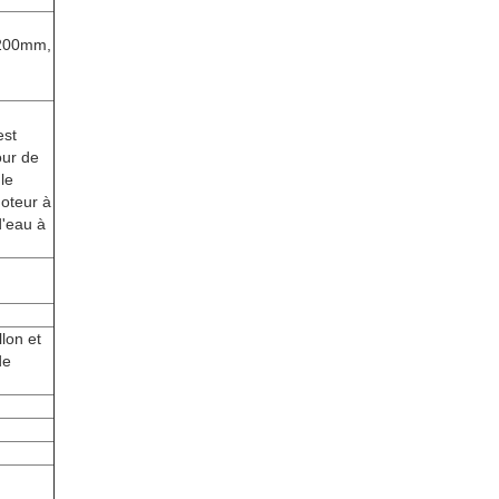
1200mm,
est
our de
le
oteur à
d'eau à
llon et
de