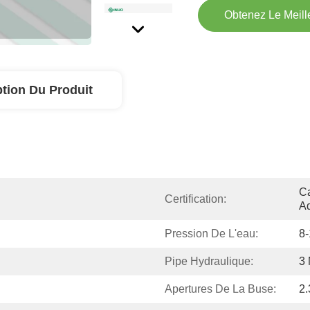
Obtenez Le Meille
ption Du Produit
Ca
Certification:
Ad
Pression De L'eau:
8
Pipe Hydraulique:
3
Apertures De La Buse:
2.