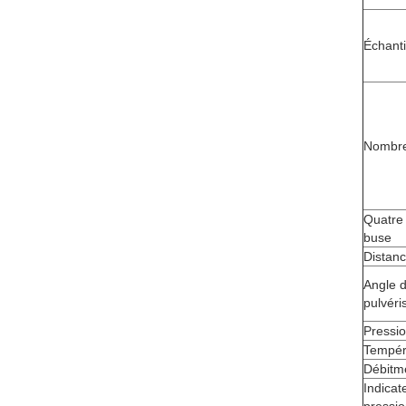
Échanti
Nombre
Quatre
buse
Distanc
Angle 
pulvéri
Pressio
Tempéra
Débitm
Indicat