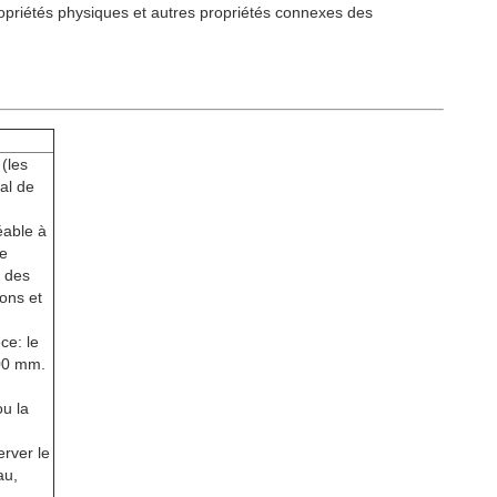
opriétés physiques et autres propriétés connexes des
(les
nal de
éable à
te
t des
ons et
ce: le
00 mm.
u la
erver le
au,