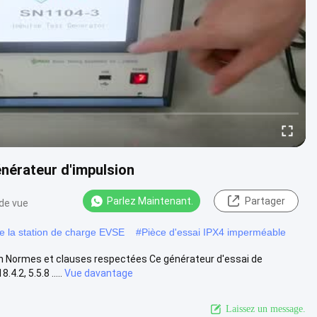
énérateur d'impulsion
Parlez Maintenant.
Partager
 de vue
e la station de charge EVSE
#
Pièce d'essai IPX4 imperméable
on Normes et clauses respectées Ce générateur d'essai de
.2, 5.5.8 .....
Vue davantage
Laissez un message.