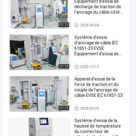
Équipement d'essai de
décharge de traction de
l'ancrage du câble côté B
de l'EVSE
Équipement d'essai d'EVSE
00:29
2026-06-04
Système d'essai
d'ancrage de câble IEC
61851-23 EVSE
Équipement d'essai de
traction et de couple de
câble
Équipement d'essai d'EVSE
00:28
2025-12-15
Appareil d'essai de la
force de traction et du
couple de l'ancrage de
câble EVSE IEC 61851-23
Équipement d'essai d'EVSE
00:28
2025-09-25
Système d'essai de la
hausse de température
du connecteur de