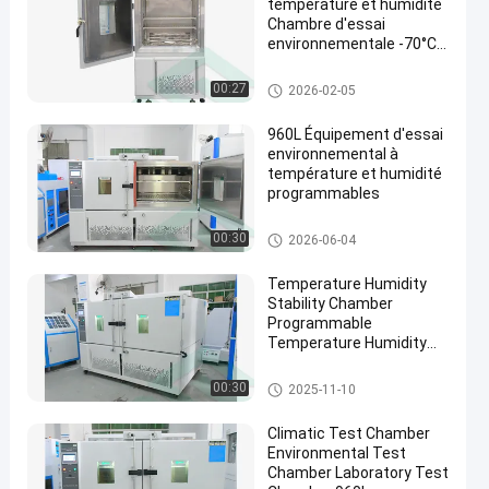
température et humidité
Chambre d'essai
environnementale -70°C à
+150°C
Chambre d'essai d'humidité d
00:27
2026-02-05
e la température
960L Équipement d'essai
environnemental à
température et humidité
programmables
Chambre d'essai d'humidité d
00:30
2026-06-04
e la température
Temperature Humidity
Stability Chamber
Programmable
Temperature Humidity
Chamber
Chambre d'essai d'humidité d
00:30
2025-11-10
e la température
Climatic Test Chamber
Environmental Test
Chamber Laboratory Test