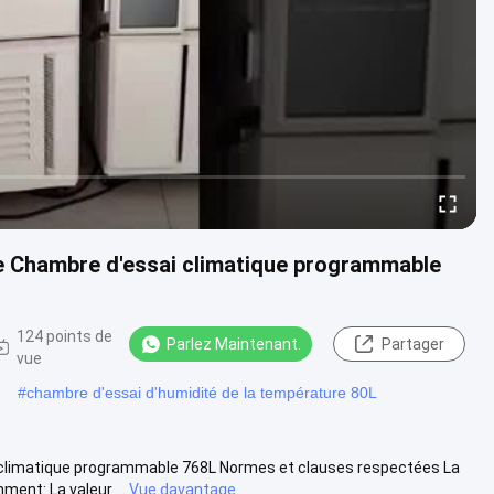
e Chambre d'essai climatique programmable
124 points de
Parlez Maintenant.
Partager
vue
#
chambre d'essai d'humidité de la température 80L
climatique programmable 768L Normes et clauses respectées La
ent: La valeur ...
Vue davantage