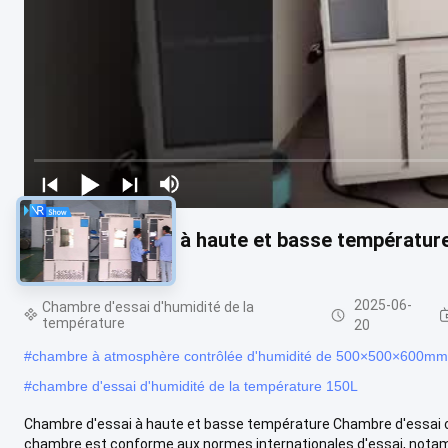
Chambre d'essai à haute et basse températur
768L
2025-06-
Chambre d'essai d'humidité de la
température
20
#
chambre à atmosphère contrôlée d'humidité de 500×500×600mm
#
chambre d'essai d'humidité de la température 150L
Chambre d'essai à haute et basse température Chambre d'essai 
chambre est conforme aux normes internationales d'essai, notamm