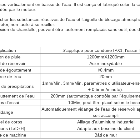
isses verticalement en baisse de l'eau. Il est conçu et fabriqué selon l
dée par le moteur.
êcher les substances réactives de l'eau et l'aiguille de blocage atmosph
ter, non facile à se rouiller.
connexion de chandelle, peuvent être facilement remplacés sans outil, de
plication
S'applique pour conduire IPX1, l'essai 
n de pluie
1200mmX1200mm
l de réservoir
Acier inoxydable
 de égouttement
¢0.4mm
nce de trou
20mm
1mm/Min, 3mm/Min, paramètres d'utilisateur-ense
de précipitations
+ 0.5mm/minute).
outtement de l'eau
200mm (automatique contrôle par l'équipemen
s d'essai
10Min, peut être placé selon le beso
Automatiquement vidange de l'eau de réservoir ap
idange
soit accompli
el de corps
Alliage d'aluminium industriel
ions (LxDxH)
Adapté aux besoins du client
re de machine
Bâti de mur