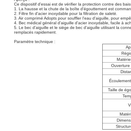
Ce dispositif d'essai est de vérifier la protection contre des ba
1. La hausse et la chute de la boîte d'égouttement est comman
2. Filtre fin d'acier inoxydable pour la filtration de saleté.
3. Air comprimé Adopts pour souffler l'eau d'aiguille, pour emp
4. Bec médical général d'aiguille d'acier inoxydable, facile à ache
5. Le bec d'aiguille et le siège de bec d'aiguille utilisant la 
remplacés rapidement.
Paramètre technique :
Ap
Régio
Matérie
Ouverture
Dista
Écoulement 
Taille de ég
Temp
V
Matéri
Dimens
Structu