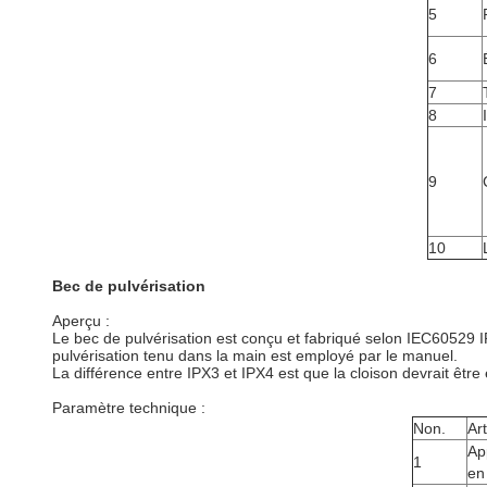
5
6
7
8
9
10
Bec de pulvérisation
Aperçu :
Le bec de pulvérisation est conçu et fabriqué selon IEC60529 IP
pulvérisation tenu dans la main est employé par le manuel.
La différence entre IPX3 et IPX4 est que la cloison devrait être
Paramètre technique :
Non.
Art
Ap
1
en