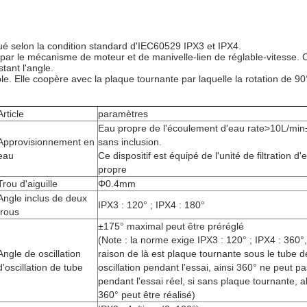
iqué selon la condition standard d'IEC60529 IPX3 et IPX4.
par le mécanisme de moteur et de manivelle-lien de réglable-vitesse. Ce 
tant l'angle.
ble. Elle coopère avec la plaque tournante par laquelle la rotation de 90
Article
paramètres
Eau propre de l'écoulement d'eau rate>10L/mi
Approvisionnement en
sans inclusion.
eau
Ce dispositif est équipé de l'unité de filtration d'
propre
Trou d'aiguille
Φ0.4mm
Angle inclus de deux
IPX3 : 120° ; IPX4 : 180°
trous
±175° maximal peut être préréglé
(Note : la norme exige IPX3 : 120° ; IPX4 : 360°
Angle de oscillation
raison de là est plaque tournante sous le tube d
d'oscillation de tube
oscillation pendant l'essai, ainsi 360° ne peut pa
pendant l'essai réel, si sans plaque tournante, a
360° peut être réalisé)