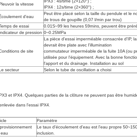
IPX3 : 4s/time (2×120°) ;
Pleuvoir la vitesse
IPX4 : 12s/time (2×360°) ;
Peut être placé selon la taille du pendule et le 
Écoulement d'eau
de trous de goupille (0,07 l/min par trou)
Temps de essai
0.01S~99 les heures 59mins, peuvent être prér
Indicateur de pression
0~0.25MPa
La pièce d'essai imperméable consacrée d'IP, la
devrait être plate avec l'illumination
Conditions de site
commutateur imperméable de la fuite 10A (ou pr
utilisée pour l'équipement. Avec la bonne foncti
l'apport et du drainage. Installation au sol
Le secteur
Selon le tube de oscillation a choisi
X3 et IPX4. Quelques parties de la clôture ne peuvent pas être humides
 enlevée dans l'essai IPX4.
icle
Paramètre
provisionnement
Le taux d'écoulement d'eau est l'eau propre 50~15
 eau
inclusion.