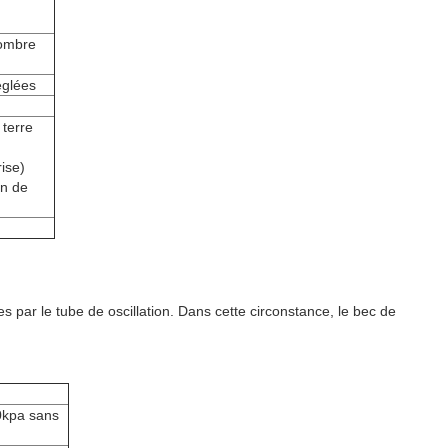
nombre
églées
 terre
ise)
on de
 par le tube de oscillation. Dans cette circonstance, le bec de
0kpa sans