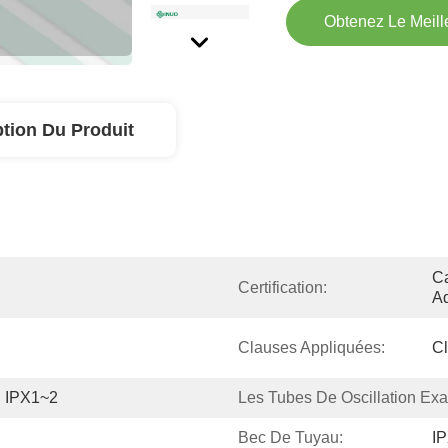
Obtenez Le Meille
ption Du Produit
Ca
Certification:
Ad
Clauses Appliquées:
Cl
IPX1~2
Les Tubes De Oscillation Exa
Bec De Tuyau:
I