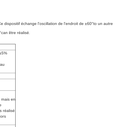
dispositif échange l'oscillation de l'endroit de ±60°to un autre
°can être réalisé.
n±5%
eau
, mais en
e
s réalisé
lors