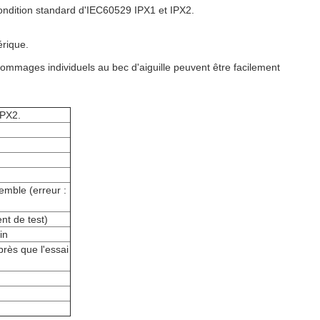
a condition standard d'IEC60529 IPX1 et IPX2.
érique.
s dommages individuels au bec d'aiguille peuvent être facilement
IPX2.
mble (erreur :
t de test)
in
rès que l'essai