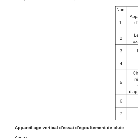
Non.
Appa
1.
d
Le
2
ex
3
4
Ch
r
5
d'ap
6
7
Appareillage vertical d'essai d'égouttement de pluie
Aperçu :