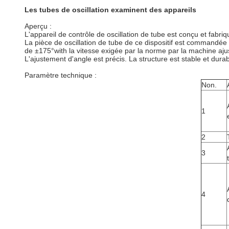
Les tubes de oscillation examinent des appareils
Aperçu :
L'appareil de contrôle de oscillation de tube est conçu et fabr
La pièce de oscillation de tube de ce dispositif est commandée 
de ±175°with la vitesse exigée par la norme par la machine ajus
L'ajustement d'angle est précis. La structure est stable et dura
Paramètre technique :
Non.
1
2
3
4