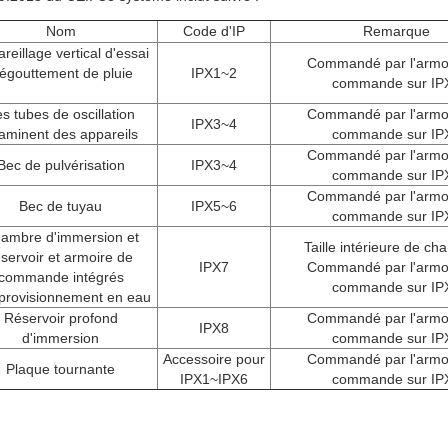
Nom
Code d'IP
Remarque
reillage vertical d'essai
Commandé par l'armo
'égouttement de pluie
IPX1~2
commande sur IP
s tubes de oscillation
Commandé par l'armo
IPX3~4
aminent des appareils
commande sur IP
Commandé par l'armo
Bec de pulvérisation
IPX3~4
commande sur IP
Commandé par l'armo
Bec de tuyau
IPX5~6
commande sur IP
ambre d'immersion et
Taille intérieure de ch
éservoir et armoire de
IPX7
Commandé par l'armo
commande intégrés
commande sur IP
provisionnement en eau
Réservoir profond
Commandé par l'armo
IPX8
d'immersion
commande sur IP
Accessoire pour
Commandé par l'armo
Plaque tournante
IPX1~IPX6
commande sur IP