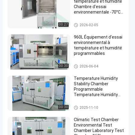
température et humidité
Chambre d'essai
environnementale -70°C à
+150°C
Chambre d'essai d'humidité d
00:27
2026-02-05
e la température
960L Équipement d'essai
environnemental à
température et humidité
programmables
Chambre d'essai d'humidité d
00:30
2026-06-04
e la température
Temperature Humidity
Stability Chamber
Programmable
Temperature Humidity
Chamber
Chambre d'essai d'humidité d
00:30
2025-11-10
e la température
Climatic Test Chamber
Environmental Test
Chamber Laboratory Test