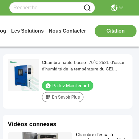
log
Les Solutions
Nous Contacter
Citation
Chambre haute-basse -70℃ 252L d'essai
d'humidité de la température du CEI
60068-2-1
Parlez Maintenant.
En Savoir Plus
Vidéos connexes
Chambre d'essai à