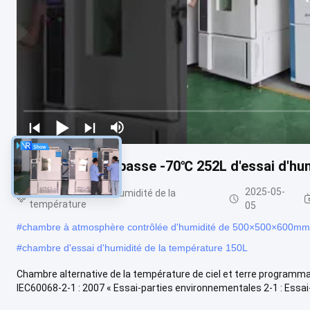
Chambre haute-basse -70℃ 252L d'essai d'hum
2025-05-
Chambre d'essai d'humidité de la
température
05
#
chambre à atmosphère contrôlée d'humidité de 500×500×600mm
#
chambre d'essai d'humidité de la température 150L
Chambre alternative de la température de ciel et terre programm
IEC60068-2-1 : 2007 « Essai-parties environnementales 2-1 : Essai-e